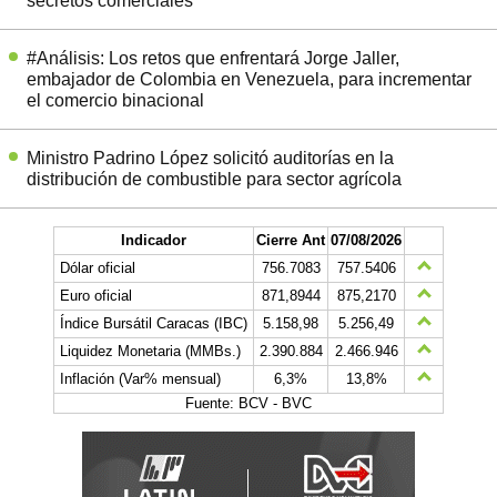
secretos comerciales
#Análisis: Los retos que enfrentará Jorge Jaller,
embajador de Colombia en Venezuela, para incrementar
el comercio binacional
Ministro Padrino López solicitó auditorías en la
distribución de combustible para sector agrícola
Indicador
Cierre Ant
07/08/2026
Dólar oficial
756.7083
757.5406
Euro oficial
871,8944
875,2170
Índice Bursátil Caracas (IBC)
5.158,98
5.256,49
Liquidez Monetaria (MMBs.)
2.390.884
2.466.946
Inflación (Var% mensual)
6,3%
13,8%
Fuente: BCV - BVC