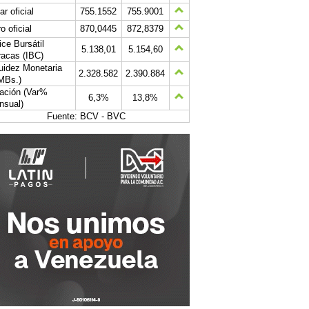
ar oficial
755.1552
755.9001
o oficial
870,0445
872,8379
ice Bursátil
5.138,01
5.154,60
acas (IBC)
uidez Monetaria
2.328.582
2.390.884
MBs.)
lación (Var%
6,3%
13,8%
nsual)
Fuente: BCV - BVC