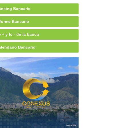
nking Bancario
forme Bancario
 + y lo - de la banca
lendario Bancario