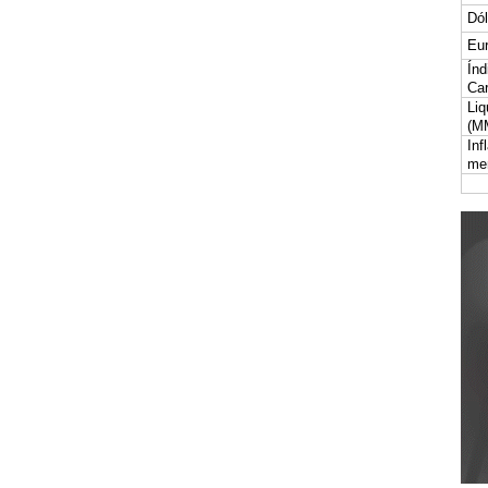
Dól
Eur
Índ
Car
Liq
(M
Inf
me