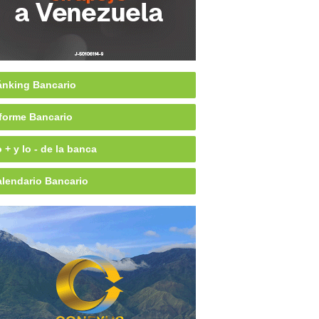
nking Bancario
forme Bancario
 + y lo - de la banca
lendario Bancario