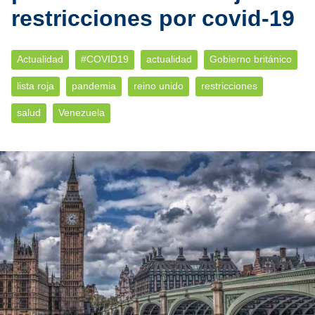
restricciones por covid-19
Actualidad
#COVID19
actualidad
Gobierno británico
lista roja
pandemia
reino unido
restricciones
salud
Venezuela