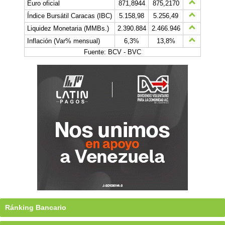
Euro oficial
871,8944
875,2170
Índice Bursátil Caracas (IBC)
5.158,98
5.256,49
Liquidez Monetaria (MMBs.)
2.390.884
2.466.946
Inflación (Var% mensual)
6,3%
13,8%
Fuente: BCV - BVC
Ránking Bancario