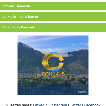
Informe Bancario
Lo + y lo - de la banca
Calendario Bancario
Nuestras redes:
Linkedin
|
Instagram
|
Twitter
|
Facebook