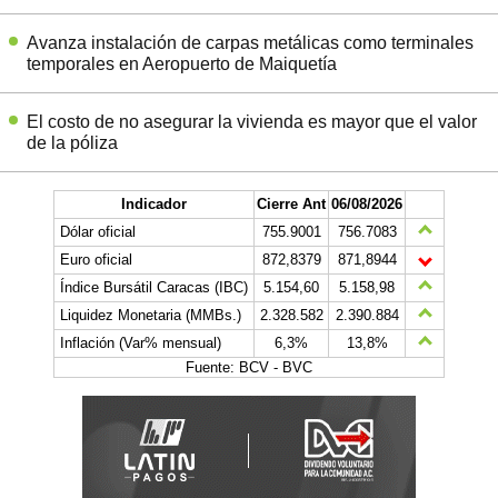
Avanza instalación de carpas metálicas como terminales
temporales en Aeropuerto de Maiquetía
El costo de no asegurar la vivienda es mayor que el valor
de la póliza
Indicador
Cierre Ant
06/08/2026
Dólar oficial
755.9001
756.7083
Euro oficial
872,8379
871,8944
Índice Bursátil Caracas (IBC)
5.154,60
5.158,98
Liquidez Monetaria (MMBs.)
2.328.582
2.390.884
Inflación (Var% mensual)
6,3%
13,8%
Fuente: BCV - BVC