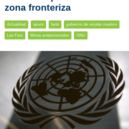
zona fronteriza
Actualidad
apure
fanb
gobierno de nicolás maduro
Las Farc
Minas antipersonales
ONU