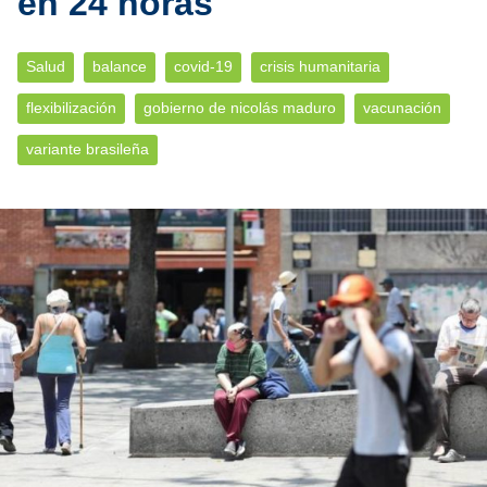
en 24 horas
Salud
balance
covid-19
crisis humanitaria
flexibilización
gobierno de nicolás maduro
vacunación
variante brasileña