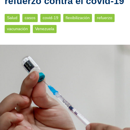
refuerzo contra el covid-19
Salud
casos
covid-19
flexibilización
refuerzo
vacunación
Venezuela