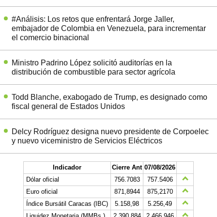
#Análisis: Los retos que enfrentará Jorge Jaller,
embajador de Colombia en Venezuela, para incrementar
el comercio binacional
Ministro Padrino López solicitó auditorías en la
distribución de combustible para sector agrícola
Todd Blanche, exabogado de Trump, es designado como
fiscal general de Estados Unidos
Delcy Rodríguez designa nuevo presidente de Corpoelec
y nuevo viceministro de Servicios Eléctricos
Indicador
Cierre Ant
07/08/2026
Dólar oficial
756.7083
757.5406
Euro oficial
871,8944
875,2170
Índice Bursátil Caracas (IBC)
5.158,98
5.256,49
Liquidez Monetaria (MMBs.)
2.390.884
2.466.946