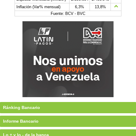
Inflación (Var% mensual)
6,3%
13,8%
Fuente: BCV - BVC
Ránking Bancario
Informe Bancario
Lo + y lo - de la banca