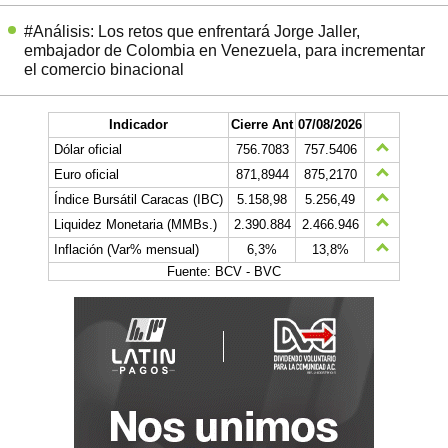
#Análisis: Los retos que enfrentará Jorge Jaller,
embajador de Colombia en Venezuela, para incrementar
el comercio binacional
Indicador
Cierre Ant
07/08/2026
Dólar oficial
756.7083
757.5406
Euro oficial
871,8944
875,2170
Índice Bursátil Caracas (IBC)
5.158,98
5.256,49
Liquidez Monetaria (MMBs.)
2.390.884
2.466.946
Inflación (Var% mensual)
6,3%
13,8%
Fuente: BCV - BVC