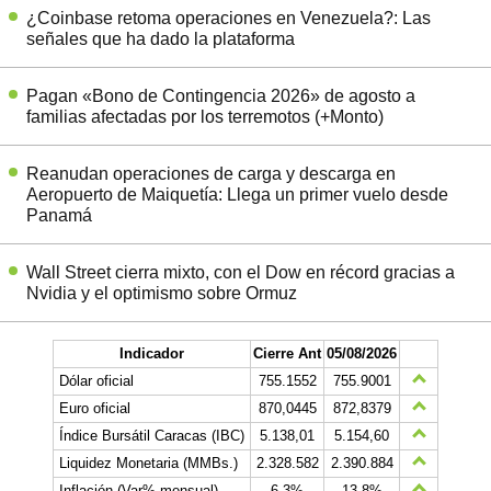
¿Coinbase retoma operaciones en Venezuela?: Las
señales que ha dado la plataforma
Pagan «Bono de Contingencia 2026» de agosto a
familias afectadas por los terremotos (+Monto)
Reanudan operaciones de carga y descarga en
Aeropuerto de Maiquetía: Llega un primer vuelo desde
Panamá
Wall Street cierra mixto, con el Dow en récord gracias a
Nvidia y el optimismo sobre Ormuz
Indicador
Cierre Ant
05/08/2026
Dólar oficial
755.1552
755.9001
Euro oficial
870,0445
872,8379
Índice Bursátil Caracas (IBC)
5.138,01
5.154,60
Liquidez Monetaria (MMBs.)
2.328.582
2.390.884
Inflación (Var% mensual)
6,3%
13,8%