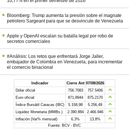
10,77% en el primer semestre de 2026
Bloomberg: Trump aumenta la presión sobre el magnate
petrolero Sargeant para que se desvincule de Venezuela
Apple y OpenAI escalan su batalla legal por robo de
secretos comerciales
#Análisis: Los retos que enfrentará Jorge Jaller,
embajador de Colombia en Venezuela, para incrementar
el comercio binacional
Indicador
Cierre Ant
07/08/2026
Dólar oficial
756.7083
757.5406
Euro oficial
871,8944
875,2170
Índice Bursátil Caracas (IBC)
5.158,98
5.256,49
Liquidez Monetaria (MMBs.)
2.390.884
2.466.946
Inflación (Var% mensual)
6,3%
13,8%
Fuente: BCV - BVC