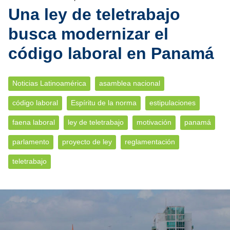
Una ley de teletrabajo
busca modernizar el
código laboral en Panamá
Noticias Latinoamérica
asamblea nacional
código laboral
Espíritu de la norma
estipulaciones
faena laboral
ley de teletrabajo
motivación
panamá
parlamento
proyecto de ley
reglamentación
teletrabajo