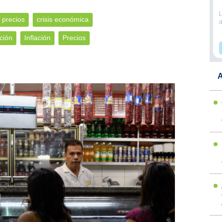
 precios
crisis económica
ación
Inflación
Precios
A