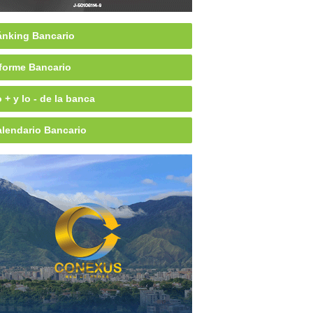
nking Bancario
forme Bancario
 + y lo - de la banca
lendario Bancario