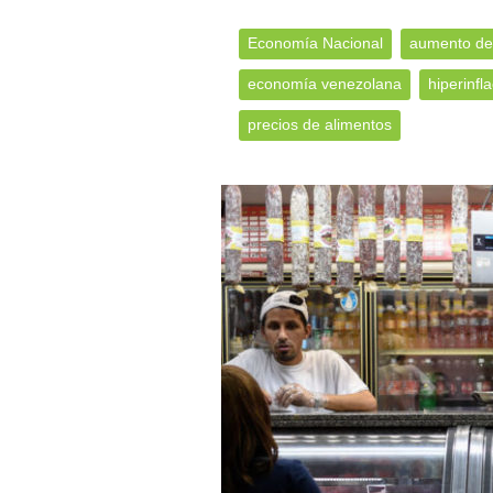
Economía Nacional
aumento de
economía venezolana
hiperinfl
precios de alimentos