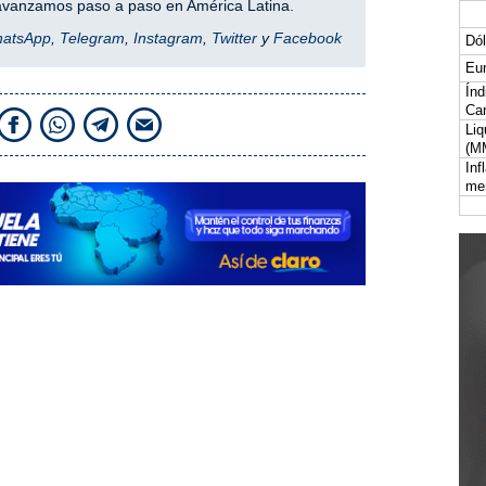
y avanzamos paso a paso en América Latina.
hatsApp
,
Telegram
,
Instagram
,
Twitter
y
Facebook
Dól
Eur
Índ
Car
Liq
(M
Inf
me