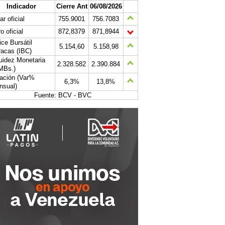
Indicador
Cierre Ant
06/08/2026
ar oficial
755.9001
756.7083
o oficial
872,8379
871,8944
ice Bursátil
5.154,60
5.158,98
acas (IBC)
uidez Monetaria
2.328.582
2.390.884
MBs.)
lación (Var%
6,3%
13,8%
nsual)
Fuente: BCV - BVC