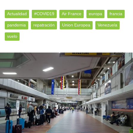
Actualidad
#COVID19
Air France
europa
francia
pandemia
repatración
Union Europea
Venezuela
vuelo