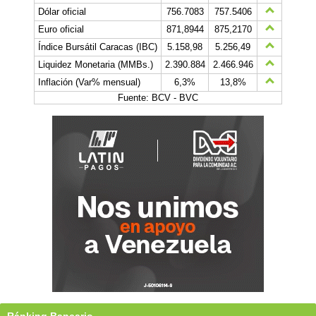
Dólar oficial
756.7083
757.5406
Euro oficial
871,8944
875,2170
Índice Bursátil Caracas (IBC)
5.158,98
5.256,49
Liquidez Monetaria (MMBs.)
2.390.884
2.466.946
Inflación (Var% mensual)
6,3%
13,8%
Fuente: BCV - BVC
Ránking Bancario