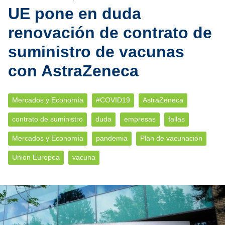
UE pone en duda
renovación de contrato de
suministro de vacunas
con AstraZeneca
Mercados y Economía
#COVID19
AstraZeneca
contrato de suministro
duda
empresas
fallas
Mercados y Economía
pandemia
Plan de vacunación
Union Europea
vacuna