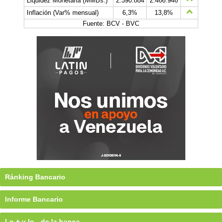
Liquidez Monetaria (MMBs.)
2.390.884
2.466.946
Inflación (Var% mensual)
6,3%
13,8%
Fuente: BCV - BVC
Ránking Bancario
Informe Bancario
Lo + y lo - de la banca