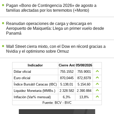
Pagan «Bono de Contingencia 2026» de agosto a
familias afectadas por los terremotos (+Monto)
Reanudan operaciones de carga y descarga en
Aeropuerto de Maiquetía: Llega un primer vuelo desde
Panamá
Wall Street cierra mixto, con el Dow en récord gracias a
Nvidia y el optimismo sobre Ormuz
Indicador
Cierre Ant
05/08/2026
Dólar oficial
755.1552
755.9001
Euro oficial
870,0445
872,8379
Índice Bursátil Caracas (IBC)
5.138,01
5.154,60
Liquidez Monetaria (MMBs.)
2.328.582
2.390.884
Inflación (Var% mensual)
6,3%
13,8%
Fuente: BCV - BVC