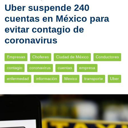
Uber suspende 240
cuentas en México para
evitar contagio de
coronavirus
Empresas
Choferes
Ciudad de México
Conductores
contagio
coronavirus
cuentas
empresa
enfermedad
información
Mexico
transporte
Uber