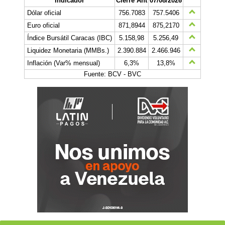
Indicador
Cierre Ant
07/08/2026
Dólar oficial
756.7083
757.5406
Euro oficial
871,8944
875,2170
Índice Bursátil Caracas (IBC)
5.158,98
5.256,49
Liquidez Monetaria (MMBs.)
2.390.884
2.466.946
Inflación (Var% mensual)
6,3%
13,8%
Fuente: BCV - BVC