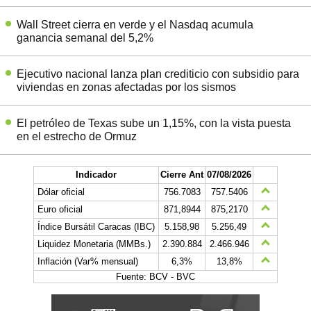
Wall Street cierra en verde y el Nasdaq acumula
ganancia semanal del 5,2%
Ejecutivo nacional lanza plan crediticio con subsidio para
viviendas en zonas afectadas por los sismos
El petróleo de Texas sube un 1,15%, con la vista puesta
en el estrecho de Ormuz
Indicador
Cierre Ant
07/08/2026
Dólar oficial
756.7083
757.5406
Euro oficial
871,8944
875,2170
Índice Bursátil Caracas (IBC)
5.158,98
5.256,49
Liquidez Monetaria (MMBs.)
2.390.884
2.466.946
Inflación (Var% mensual)
6,3%
13,8%
Fuente: BCV - BVC