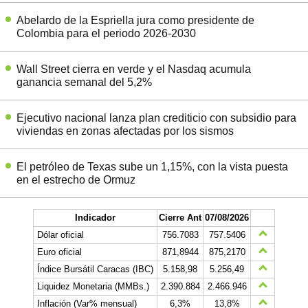
Abelardo de la Espriella jura como presidente de
Colombia para el periodo 2026-2030
Wall Street cierra en verde y el Nasdaq acumula
ganancia semanal del 5,2%
Ejecutivo nacional lanza plan crediticio con subsidio para
viviendas en zonas afectadas por los sismos
El petróleo de Texas sube un 1,15%, con la vista puesta
en el estrecho de Ormuz
Indicador
Cierre Ant
07/08/2026
Dólar oficial
756.7083
757.5406
Euro oficial
871,8944
875,2170
Índice Bursátil Caracas (IBC)
5.158,98
5.256,49
Liquidez Monetaria (MMBs.)
2.390.884
2.466.946
Inflación (Var% mensual)
6,3%
13,8%