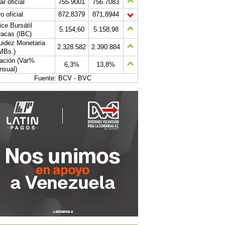
ar oficial
755.9001
756.7083
o oficial
872,8379
871,8944
ice Bursátil
5.154,60
5.158,98
acas (IBC)
uidez Monetaria
2.328.582
2.390.884
MBs.)
lación (Var%
6,3%
13,8%
nsual)
Fuente: BCV - BVC