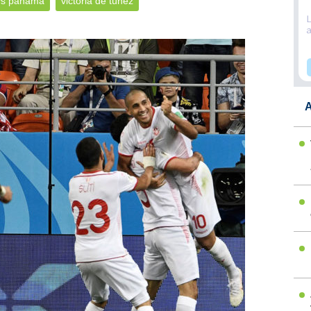
vs panamá
victoria de túnez
A