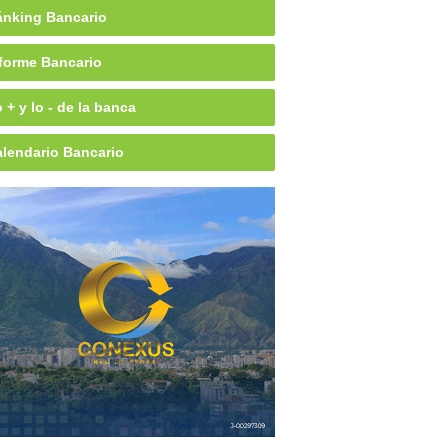
nking Bancario
forme Bancario
 + y lo - de la banca
lendario Bancario