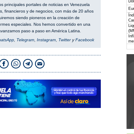
Dól
 principales portales de noticias en Venezuela
Eur
, financieros y de negocios, con más de 20 años
Índ
iremos siendo pioneros en la creación de
Car
nformes especiales. Nos hemos convertido en una
Liq
(M
y avanzamos paso a paso en América Latina.
Inf
hatsApp
,
Telegram
,
Instagram
,
Twitter
y
Facebook
me