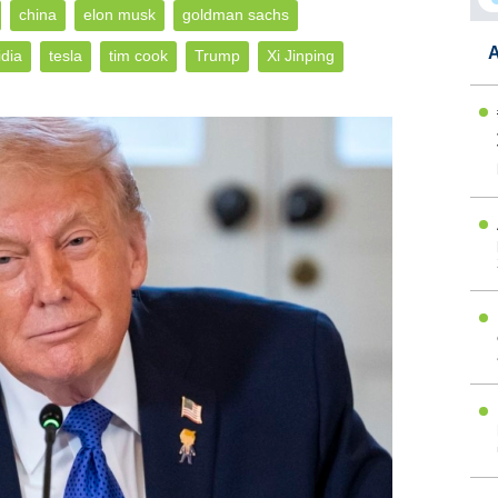
china
elon musk
goldman sachs
A
dia
tesla
tim cook
Trump
Xi Jinping