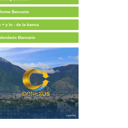
forme Bancario
 + y lo - de la banca
lendario Bancario