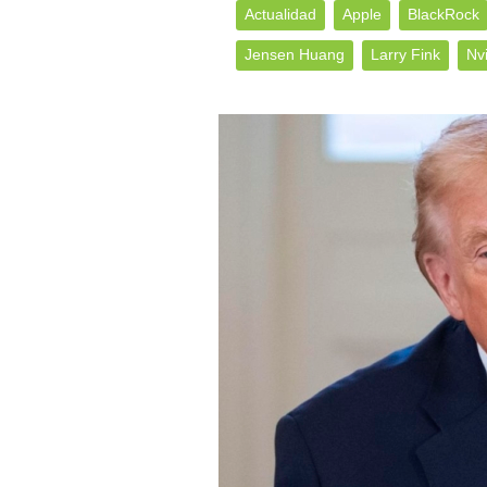
Actualidad
Apple
BlackRock
Jensen Huang
Larry Fink
Nvi