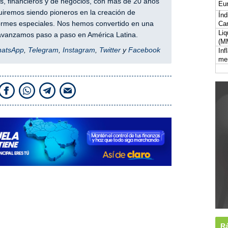
, financieros y de negocios, con más de 20 años
Eur
iremos siendo pioneros en la creación de
Índ
nformes especiales. Nos hemos convertido en una
Car
Liq
y avanzamos paso a paso en América Latina.
(M
hatsApp
,
Telegram
,
Instagram
,
Twitter
y
Facebook
Inf
me
Rá