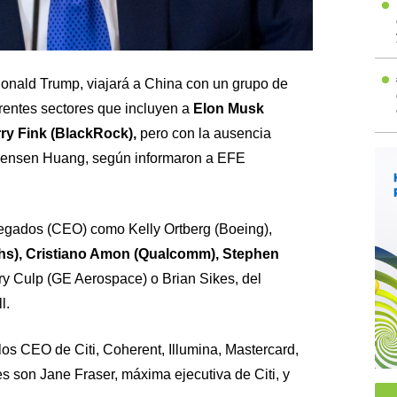
onald Trump, viajará a China con un grupo de
erentes sectores que incluyen a
Elon Musk
rry Fink (BlackRock),
pero con la ausencia
Jensen Huang, según informaron a EFE
elegados (CEO) como Kelly Ortberg (Boeing),
s), Cristiano Amon (Qualcomm), Stephen
rry Culp (GE Aerospace) o Brian Sikes, del
l.
s CEO de Citi, Coherent, Illumina, Mastercard,
s son Jane Fraser, máxima ejecutiva de Citi, y