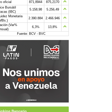
o oficial
871,8944
875,2170
ice Bursátil
5.158,98
5.256,49
acas (IBC)
uidez Monetaria
2.390.884
2.466.946
MBs.)
lación (Var%
6,3%
13,8%
nsual)
Fuente: BCV - BVC
nking Bancario