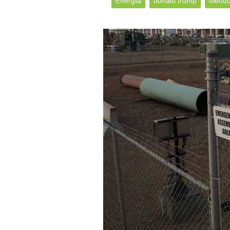
Energía
donald trump
oleod