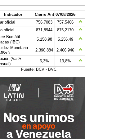
Indicador
Cierre Ant
07/08/2026
ar oficial
756.7083
757.5406
o oficial
871,8944
875,2170
ice Bursátil
5.158,98
5.256,49
acas (IBC)
uidez Monetaria
2.390.884
2.466.946
MBs.)
lación (Var%
6,3%
13,8%
nsual)
Fuente: BCV - BVC