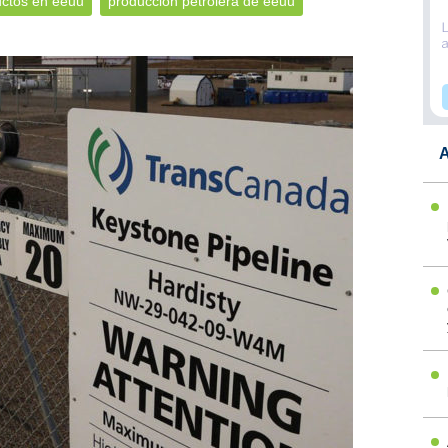
uctos en eeuu
producción petrolera de eeuu
A