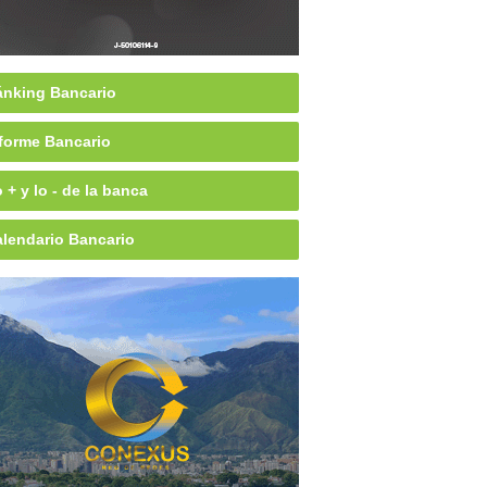
nking Bancario
forme Bancario
 + y lo - de la banca
lendario Bancario