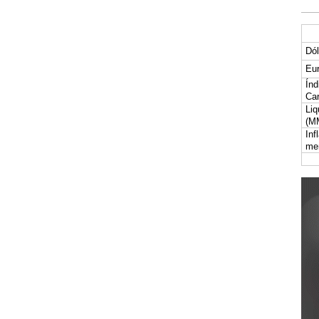
Dól
Eur
Índ
Car
Liq
(M
Inf
me