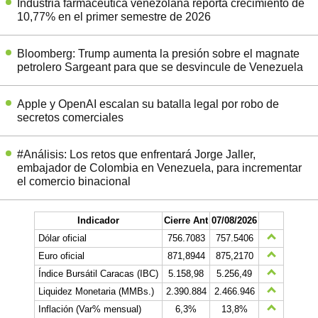
Industria farmacéutica venezolana reporta crecimiento de
10,77% en el primer semestre de 2026
Bloomberg: Trump aumenta la presión sobre el magnate
petrolero Sargeant para que se desvincule de Venezuela
Apple y OpenAI escalan su batalla legal por robo de
secretos comerciales
#Análisis: Los retos que enfrentará Jorge Jaller,
embajador de Colombia en Venezuela, para incrementar
el comercio binacional
Indicador
Cierre Ant
07/08/2026
Dólar oficial
756.7083
757.5406
Euro oficial
871,8944
875,2170
Índice Bursátil Caracas (IBC)
5.158,98
5.256,49
Liquidez Monetaria (MMBs.)
2.390.884
2.466.946
Inflación (Var% mensual)
6,3%
13,8%