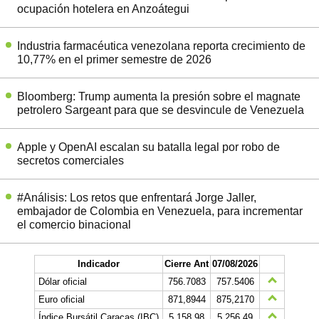
ocupación hotelera en Anzoátegui
Industria farmacéutica venezolana reporta crecimiento de
10,77% en el primer semestre de 2026
Bloomberg: Trump aumenta la presión sobre el magnate
petrolero Sargeant para que se desvincule de Venezuela
Apple y OpenAI escalan su batalla legal por robo de
secretos comerciales
#Análisis: Los retos que enfrentará Jorge Jaller,
embajador de Colombia en Venezuela, para incrementar
el comercio binacional
Indicador
Cierre Ant
07/08/2026
Dólar oficial
756.7083
757.5406
Euro oficial
871,8944
875,2170
Índice Bursátil Caracas (IBC)
5.158,98
5.256,49