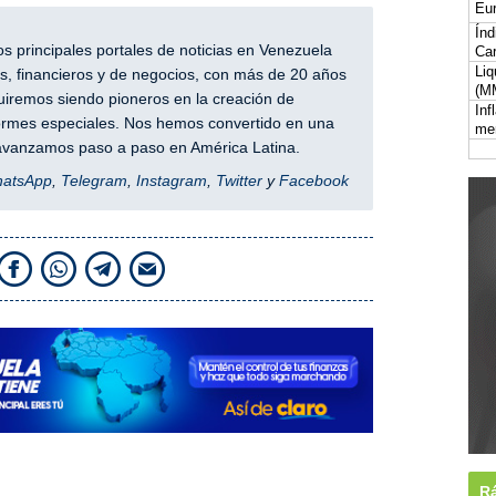
Eur
Índ
 principales portales de noticias en Venezuela
Car
Liq
, financieros y de negocios, con más de 20 años
(M
iremos siendo pioneros en la creación de
Inf
nformes especiales. Nos hemos convertido en una
me
y avanzamos paso a paso en América Latina.
hatsApp
,
Telegram
,
Instagram
,
Twitter
y
Facebook
Rá