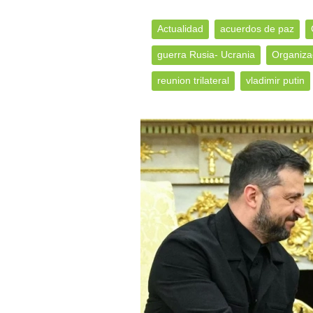
Actualidad
acuerdos de paz
guerra Rusia- Ucrania
Organizac
reunion trilateral
vladimir putin