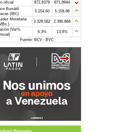
o oficial
872,8379
871,8944
ice Bursátil
5.154,60
5.158,98
acas (IBC)
uidez Monetaria
2.328.582
2.390.884
MBs.)
lación (Var%
6,3%
13,8%
nsual)
Fuente: BCV - BVC
nking Bancario