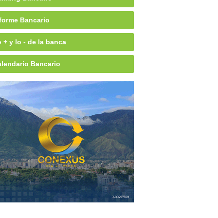
forme Bancario
 + y lo - de la banca
lendario Bancario