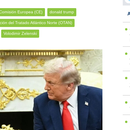
Comisión Europea (CE)
donald trump
A
ión del Tratado Atlántico Norte (OTAN)
Volodimir Zelenski