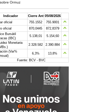
sobre Ormuz
Indicador
Cierre Ant
05/08/2026
ar oficial
755.1552
755.9001
o oficial
870,0445
872,8379
ice Bursátil
5.138,01
5.154,60
acas (IBC)
uidez Monetaria
2.328.582
2.390.884
MBs.)
lación (Var%
6,3%
13,8%
nsual)
Fuente: BCV - BVC