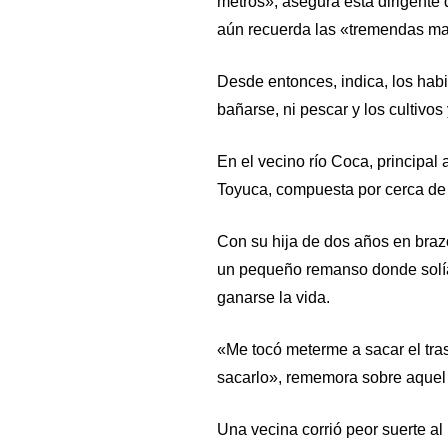
metros», asegura esta dirigent
aún recuerda las «tremendas man
Desde entonces, indica, los hab
bañarse, ni pescar y los cultivo
En el vecino río Coca, principal
Toyuca, compuesta por cerca de 
Con su hija de dos años en brazos
un pequeño remanso donde solía 
ganarse la vida.
«Me tocó meterme a sacar el tra
sacarlo», rememora sobre aquel f
Una vecina corrió peor suerte a