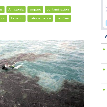
as
Amazonía
amparo
contaminación
rudo
Ecuador
Latinoamerica
petróleo
A