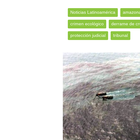
Noticias Latinoamérica
amazon
crimen ecológico
derrame de c
protección judicial
tribunal