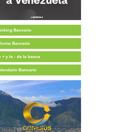
nking Bancario
forme Bancario
 + y lo - de la banca
lendario Bancario