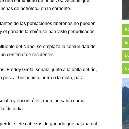
e de una comunidad de unos 700 vecinos que
chas de petróleo» en la corriente.
itantes de las poblaciones ribereñas no pueden
Rá
s y el ganado también se han visto perjudicados.
In
 afluente del Napo, se emplaza la comunidad de
un centenar de residentes.
Lo
Ca
, Freddy Grefa, señala, junto a la orilla del río,
pescar bocachico, perro o la mota, para
smallo y encontré el crudo, no sabía cómo
atídico día.
l perder siete cabezas de ganado que bajaban al