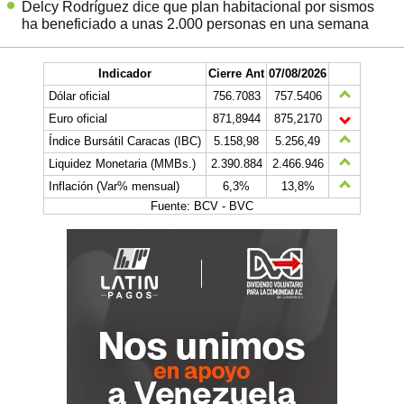
Delcy Rodríguez dice que plan habitacional por sismos
ha beneficiado a unas 2.000 personas en una semana
Indicador
Cierre Ant
07/08/2026
Dólar oficial
756.7083
757.5406
Euro oficial
871,8944
875,2170
Índice Bursátil Caracas (IBC)
5.158,98
5.256,49
Liquidez Monetaria (MMBs.)
2.390.884
2.466.946
Inflación (Var% mensual)
6,3%
13,8%
Fuente: BCV - BVC