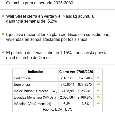
Colombia para el periodo 2026-2030
Wall Street cierra en verde y el Nasdaq acumula
ganancia semanal del 5,2%
Ejecutivo nacional lanza plan crediticio con subsidio para
viviendas en zonas afectadas por los sismos
El petróleo de Texas sube un 1,15%, con la vista puesta
en el estrecho de Ormuz
Indicador
Cierre Ant
07/08/2026
Dólar oficial
756.7083
757.5406
Euro oficial
871,8944
875,2170
Índice Bursátil Caracas (IBC)
5.158,98
5.256,49
Liquidez Monetaria (MMBs.)
2.390.884
2.466.946
Inflación (Var% mensual)
6,3%
13,8%
Fuente: BCV - BVC