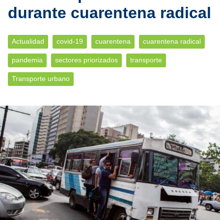
durante cuarentena radical
Actualidad
covid-19
cuarentena
cuarentena radical
pandemia
sectores priorizados
transporte
Transporte urbano