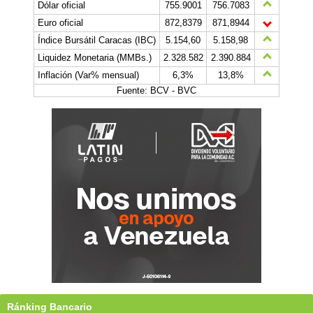
Dólar oficial
755.9001
756.7083
Euro oficial
872,8379
871,8944
Índice Bursátil Caracas (IBC)
5.154,60
5.158,98
Liquidez Monetaria (MMBs.)
2.328.582
2.390.884
Inflación (Var% mensual)
6,3%
13,8%
Fuente: BCV - BVC
Ránking Bancario