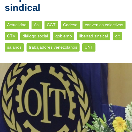
sindical
Actualidad
Asi
CGT
Codesa
convenios colectivos
CTV
diálogo social
gobierno
libertad sinsical
oit
salarios
trabajadores venezolanos
UNT