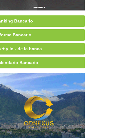
nking Bancario
forme Bancario
 + y lo - de la banca
lendario Bancario