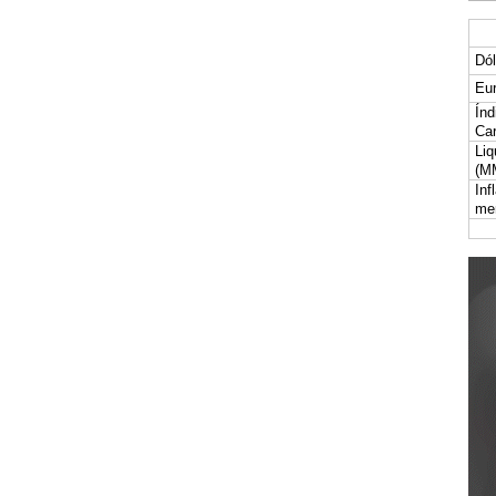
Dól
Eur
Índ
Car
Liq
(M
Inf
me