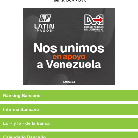
Fuente: BCV - BVC
Ránking Bancario
Informe Bancario
Lo + y lo - de la banca
Calendario Bancario