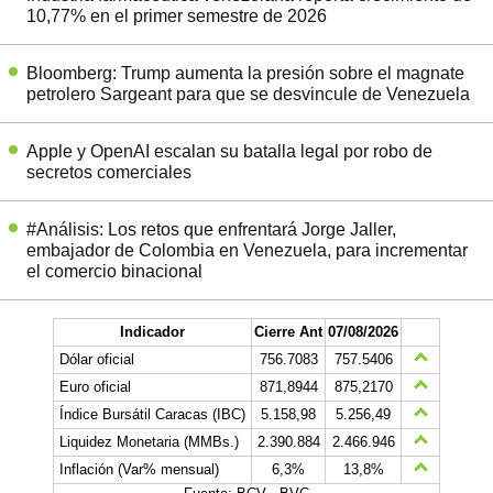
10,77% en el primer semestre de 2026
Bloomberg: Trump aumenta la presión sobre el magnate
petrolero Sargeant para que se desvincule de Venezuela
Apple y OpenAI escalan su batalla legal por robo de
secretos comerciales
#Análisis: Los retos que enfrentará Jorge Jaller,
embajador de Colombia en Venezuela, para incrementar
el comercio binacional
Indicador
Cierre Ant
07/08/2026
Dólar oficial
756.7083
757.5406
Euro oficial
871,8944
875,2170
Índice Bursátil Caracas (IBC)
5.158,98
5.256,49
Liquidez Monetaria (MMBs.)
2.390.884
2.466.946
Inflación (Var% mensual)
6,3%
13,8%