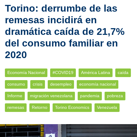
Torino: derrumbe de las
remesas incidirá en
dramática caída de 21,7%
del consumo familiar en
2020
Economía Nacional
#COVID19
América Latina
caída
consumo
crisis
desempleo
economía nacional
Informe
migración venezolana
pandemia
pobreza
remesas
Retorno
Torino Economics
Venezuela