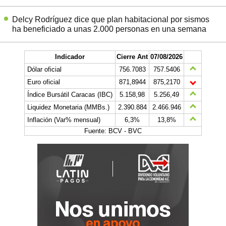
Delcy Rodríguez dice que plan habitacional por sismos
ha beneficiado a unas 2.000 personas en una semana
Indicador
Cierre Ant
07/08/2026
Dólar oficial
756.7083
757.5406
Euro oficial
871,8944
875,2170
Índice Bursátil Caracas (IBC)
5.158,98
5.256,49
Liquidez Monetaria (MMBs.)
2.390.884
2.466.946
Inflación (Var% mensual)
6,3%
13,8%
Fuente: BCV - BVC