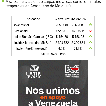
Avanza instalación de carpas metálicas como terminales
temporales en Aeropuerto de Maiquetía
Indicador
Cierre Ant
06/08/2026
Dólar oficial
755.9001
756.7083
Euro oficial
872,8379
871,8944
Índice Bursátil Caracas (IBC)
5.154,60
5.158,98
Liquidez Monetaria (MMBs.)
2.328.582
2.390.884
Inflación (Var% mensual)
6,3%
13,8%
Fuente: BCV - BVC