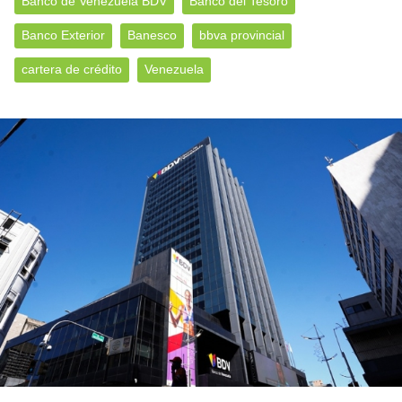
Banco de Venezuela BDV
Banco del Tesoro
Banco Exterior
Banesco
bbva provincial
cartera de crédito
Venezuela