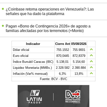
¿Coinbase retoma operaciones en Venezuela?: Las
señales que ha dado la plataforma
Pagan «Bono de Contingencia 2026» de agosto a
familias afectadas por los terremotos (+Monto)
Indicador
Cierre Ant
05/08/2026
Dólar oficial
755.1552
755.9001
Euro oficial
870,0445
872,8379
Índice Bursátil Caracas (IBC)
5.138,01
5.154,60
Liquidez Monetaria (MMBs.)
2.328.582
2.390.884
Inflación (Var% mensual)
6,3%
13,8%
Fuente: BCV - BVC