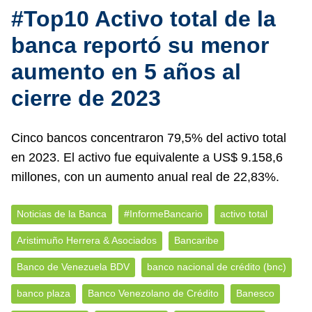
#Top10 Activo total de la
banca reportó su menor
aumento en 5 años al
cierre de 2023
Cinco bancos concentraron 79,5% del activo total
en 2023. El activo fue equivalente a US$ 9.158,6
millones, con un aumento anual real de 22,83%.
Noticias de la Banca
#InformeBancario
activo total
Aristimuño Herrera & Asociados
Bancaribe
Banco de Venezuela BDV
banco nacional de crédito (bnc)
banco plaza
Banco Venezolano de Crédito
Banesco