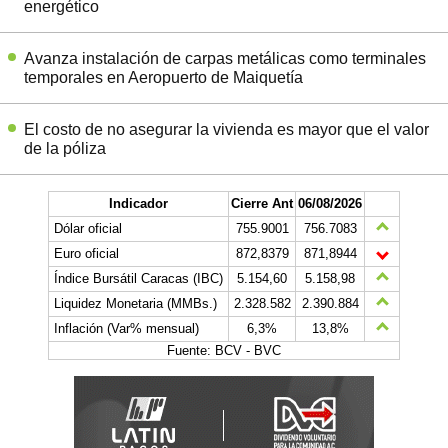
energético
Avanza instalación de carpas metálicas como terminales
temporales en Aeropuerto de Maiquetía
El costo de no asegurar la vivienda es mayor que el valor
de la póliza
Indicador
Cierre Ant
06/08/2026
Dólar oficial
755.9001
756.7083
Euro oficial
872,8379
871,8944
Índice Bursátil Caracas (IBC)
5.154,60
5.158,98
Liquidez Monetaria (MMBs.)
2.328.582
2.390.884
Inflación (Var% mensual)
6,3%
13,8%
Fuente: BCV - BVC