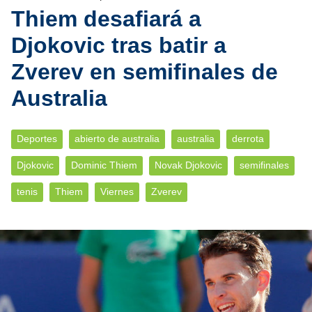
Thiem desafiará a
Djokovic tras batir a
Zverev en semifinales de
Australia
Deportes
abierto de australia
australia
derrota
Djokovic
Dominic Thiem
Novak Djokovic
semifinales
tenis
Thiem
Viernes
Zverev