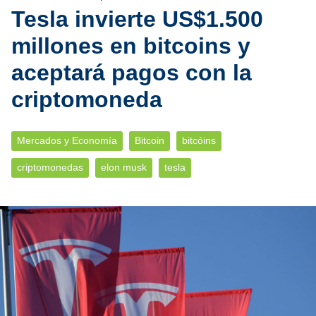
Tesla invierte US$1.500
millones en bitcoins y
aceptará pagos con la
criptomoneda
Mercados y Economía
Bitcoin
bitcóins
criptomonedas
elon musk
tesla