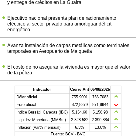
y entrega de créditos en La Guaira
Ejecutivo nacional presenta plan de racionamiento
eléctrico al sector privado para amortiguar déficit
energético
Avanza instalación de carpas metálicas como terminales
temporales en Aeropuerto de Maiquetía
El costo de no asegurar la vivienda es mayor que el valor
de la póliza
Indicador
Cierre Ant
06/08/2026
Dólar oficial
755.9001
756.7083
Euro oficial
872,8379
871,8944
Índice Bursátil Caracas (IBC)
5.154,60
5.158,98
Liquidez Monetaria (MMBs.)
2.328.582
2.390.884
Inflación (Var% mensual)
6,3%
13,8%
Fuente: BCV - BVC