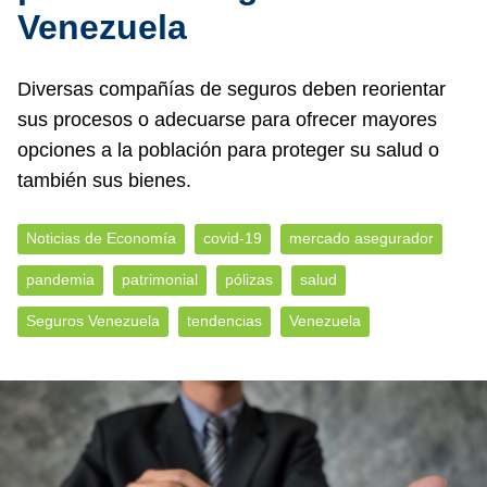
Venezuela
Diversas compañías de seguros deben reorientar
sus procesos o adecuarse para ofrecer mayores
opciones a la población para proteger su salud o
también sus bienes.
Noticias de Economía
covid-19
mercado asegurador
pandemia
patrimonial
pólizas
salud
Seguros Venezuela
tendencias
Venezuela