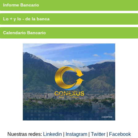
Informe Bancario
Lo + y lo - de la banca
Calendario Bancario
Nuestras redes:
Linkedin
|
Instagram
|
Twitter
|
Facebook