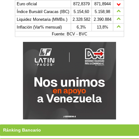
Euro oficial
872,8379
871,8944
Índice Bursátil Caracas (IBC)
5.154,60
5.158,98
Liquidez Monetaria (MMBs.)
2.328.582
2.390.884
Inflación (Var% mensual)
6,3%
13,8%
Fuente: BCV - BVC
Ránking Bancario