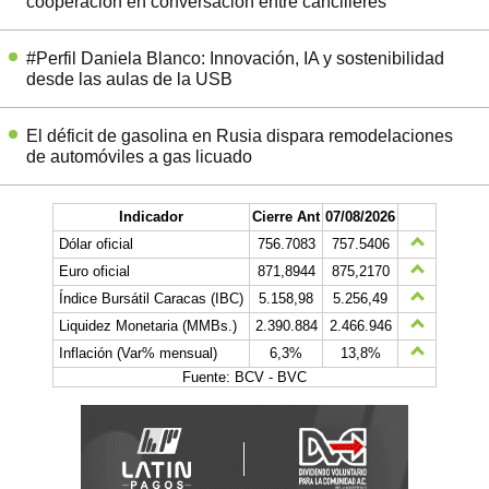
cooperación en conversación entre cancilleres
#Perfil Daniela Blanco: Innovación, IA y sostenibilidad
desde las aulas de la USB
El déficit de gasolina en Rusia dispara remodelaciones
de automóviles a gas licuado
Indicador
Cierre Ant
07/08/2026
Dólar oficial
756.7083
757.5406
Euro oficial
871,8944
875,2170
Índice Bursátil Caracas (IBC)
5.158,98
5.256,49
Liquidez Monetaria (MMBs.)
2.390.884
2.466.946
Inflación (Var% mensual)
6,3%
13,8%
Fuente: BCV - BVC