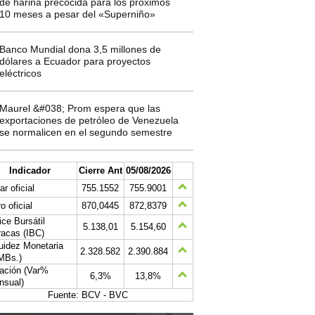
de harina precocida para los próximos
10 meses a pesar del «Superniño»
Banco Mundial dona 3,5 millones de
dólares a Ecuador para proyectos
eléctricos
Maurel &#038; Prom espera que las
exportaciones de petróleo de Venezuela
se normalicen en el segundo semestre
Indicador
Cierre Ant
05/08/2026
ar oficial
755.1552
755.9001
o oficial
870,0445
872,8379
ice Bursátil
5.138,01
5.154,60
acas (IBC)
uidez Monetaria
2.328.582
2.390.884
MBs.)
lación (Var%
6,3%
13,8%
nsual)
Fuente: BCV - BVC