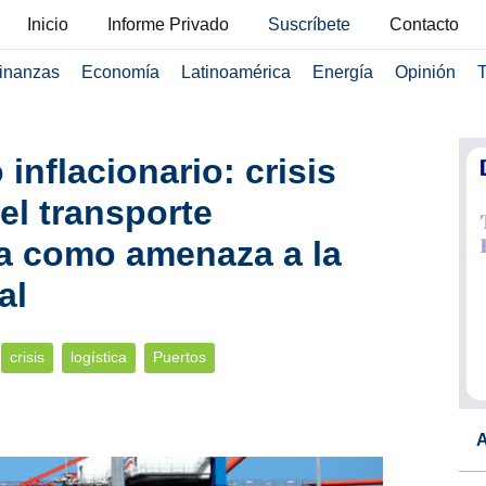
Inicio
Informe Privado
Suscríbete
Contacto
inanzas
Economía
Latinoamérica
Energía
Opinión
T
inflacionario: crisis
el transporte
la como amenaza a la
al
crisis
logística
Puertos
A