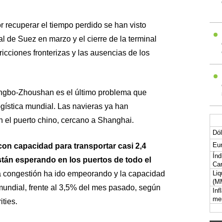
r recuperar el tiempo perdido se han visto
l de Suez en marzo y el cierre de la terminal
ricciones fronterizas y las ausencias de los
Ningbo-Zhoushan es el último problema que
ogística mundial. Las navieras ya han
n el puerto chino, cercano a Shanghai.
Dól
Eur
n capacidad para transportar casi 2,4
Índ
stán esperando en los puertos de todo el
Car
a congestión ha ido empeorando y la capacidad
Liq
(M
mundial, frente al 3,5% del mes pasado, según
Inf
me
ties.