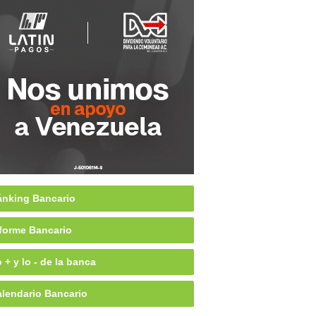
nking Bancario
forme Bancario
 + y lo - de la banca
lendario Bancario