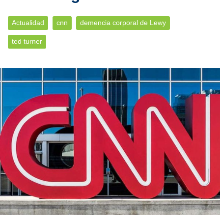
Actualidad
cnn
demencia corporal de Lewy
ted turner