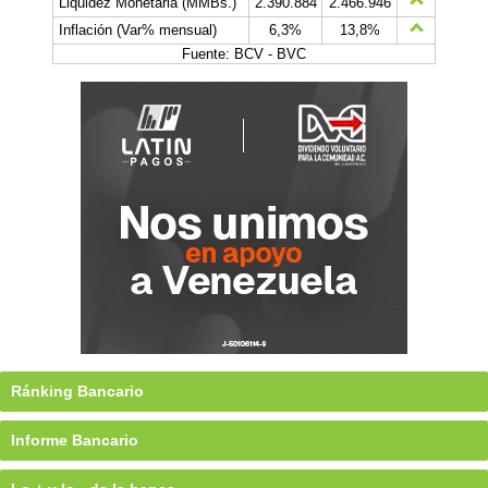
Liquidez Monetaria (MMBs.)
2.390.884
2.466.946
Inflación (Var% mensual)
6,3%
13,8%
Fuente: BCV - BVC
Ránking Bancario
Informe Bancario