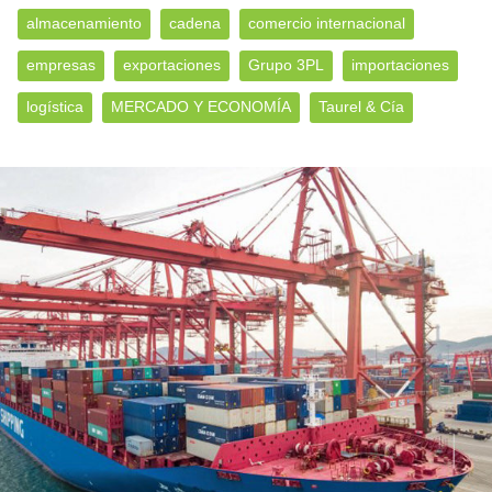
almacenamiento
cadena
comercio internacional
empresas
exportaciones
Grupo 3PL
importaciones
logística
MERCADO Y ECONOMÍA
Taurel & Cía