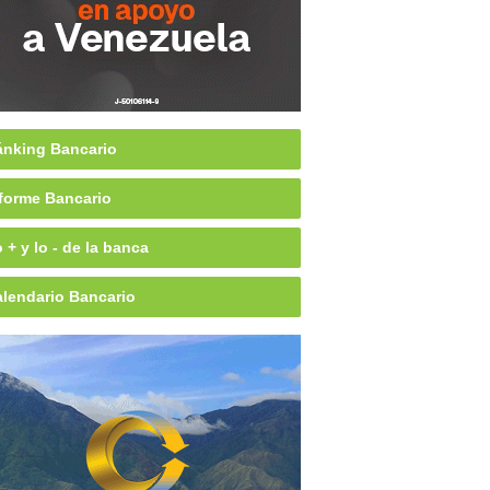
nking Bancario
forme Bancario
 + y lo - de la banca
lendario Bancario