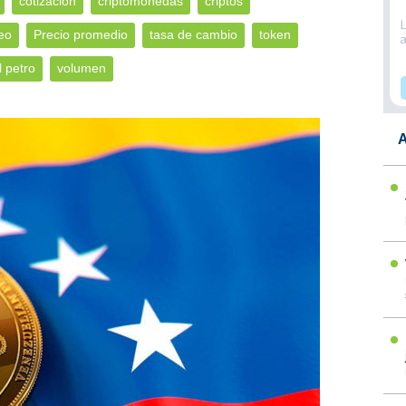
cotización
criptomonedas
criptos
eo
Precio promedio
tasa de cambio
token
l petro
volumen
A