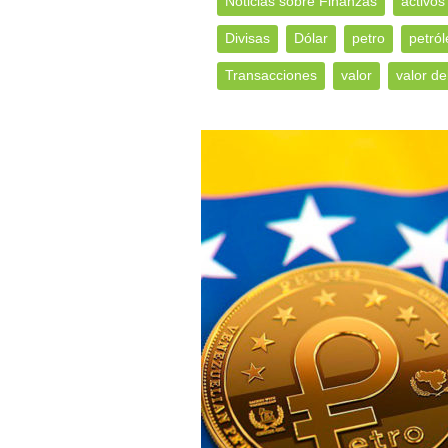
Noticias sobre Finanzas
activos
Divisas
Dólar
petro
petról
Transacciones
valor
valor de