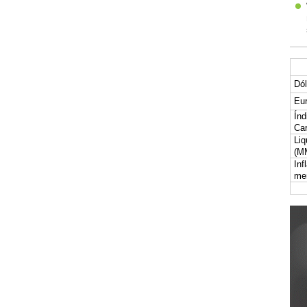
Dól
Eur
Índ
Car
Liq
(M
Inf
me