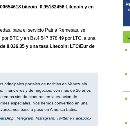
00654618 bitcoin; 0,95182456 Litecoin y en
edas, para el servicio Patria Remesas, se
L
 por BTC y en Bs.4.547.878,49 por LTC, a una
e 8.036,35 y una tasa Litecoin: LTC/Eur de
 principales portales de noticias en Venezuela
, financieros y de negocios, con más de 20 años
iremos siendo pioneros en la creación de
nformes especiales. Nos hemos convertido en una
y avanzamos paso a paso en América Latina.
hatsApp
,
Telegram
,
Instagram
,
Twitter
y
Facebook