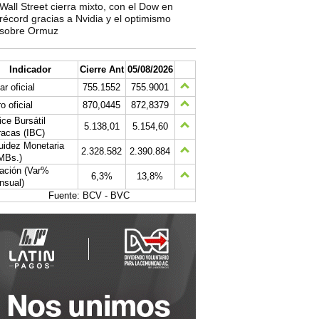
Wall Street cierra mixto, con el Dow en
récord gracias a Nvidia y el optimismo
sobre Ormuz
Indicador
Cierre Ant
05/08/2026
ar oficial
755.1552
755.9001
o oficial
870,0445
872,8379
ice Bursátil
5.138,01
5.154,60
acas (IBC)
uidez Monetaria
2.328.582
2.390.884
MBs.)
lación (Var%
6,3%
13,8%
nsual)
Fuente: BCV - BVC