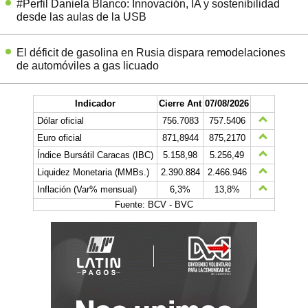
#Perfil Daniela Blanco: Innovación, IA y sostenibilidad
desde las aulas de la USB
El déficit de gasolina en Rusia dispara remodelaciones
de automóviles a gas licuado
Indicador
Cierre Ant
07/08/2026
Dólar oficial
756.7083
757.5406
Euro oficial
871,8944
875,2170
Índice Bursátil Caracas (IBC)
5.158,98
5.256,49
Liquidez Monetaria (MMBs.)
2.390.884
2.466.946
Inflación (Var% mensual)
6,3%
13,8%
Fuente: BCV - BVC