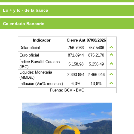
Lo + y lo - de la banca
Calendario Bancario
Indicador
Cierre Ant
07/08/2026
Dólar oficial
756.7083
757.5406
Euro oficial
871,8944
875,2170
Índice Bursátil Caracas
5.158,98
5.256,49
(IBC)
Liquidez Monetaria
2.390.884
2.466.946
(MMBs.)
Inflación (Var% mensual)
6,3%
13,8%
Fuente: BCV - BVC