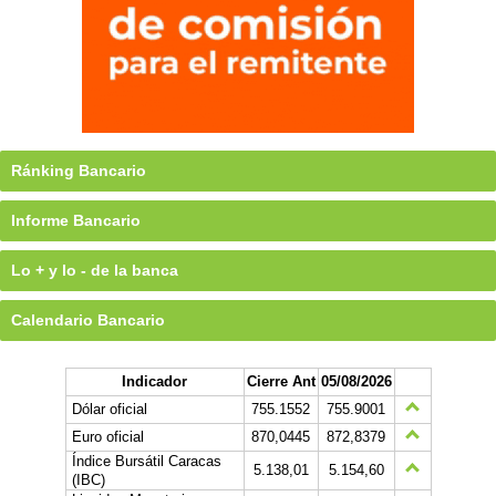
Ránking Bancario
Informe Bancario
Lo + y lo - de la banca
Calendario Bancario
Indicador
Cierre Ant
05/08/2026
Dólar oficial
755.1552
755.9001
Euro oficial
870,0445
872,8379
Índice Bursátil Caracas
5.138,01
5.154,60
(IBC)